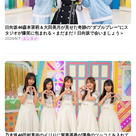
日向坂46森本茉莉＆大田美月が見せた奇跡の“ダブルプレー”にス
タジオが爆笑に包まれる＜まだまだ！日向坂で会いましょう＞
2026/8/7
エンタメ
乃木坂46田村真佑のイジりに賀喜遥香が渾身のツッコミを入れて