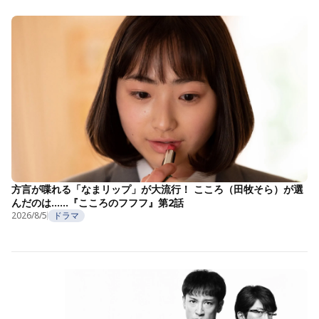
方言が喋れる「なまリップ」が大流行！ こころ（田牧そら）が選
んだのは……『こころのフフフ』第2話
2026/8/5
ドラマ