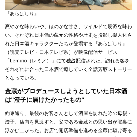
『あらばしり』
爽やかな味わいや、ほのかな甘さ、ワイルドで硬派な味わ
い、それぞれ日本酒の蔵元の性格や歴史を投影し擬人化さ
れた日本酒キャラクターたちが登場する『あらばしり』
（読売テレビ・日本テレビ系）が映像配信サービス
「Lemino（レミノ）」にて独占配信された。訪れる客を
それぞれに合った日本酒で癒していく全話芳醇ストーリー
となっている。
金蔵がプロデュースしようとしていた日本酒
は"澄子に届けたかったもの"
約束通り、最後のお客さんとして酒屋を訪れた吟の母親・
澄子。店内を見渡すと、父である金蔵との思い出が脳裏に
浮かび上がった。お店で開店準備を進める金蔵に駆け寄る