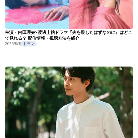
主演・内田理央×渡邊圭祐ドラマ『夫を殺したはずなのに』はどこ
で見れる？ 配信情報・視聴方法を紹介
2026/8/3
ドラマ