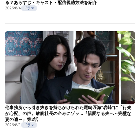
る？あらすじ・キャスト・配信視聴方法を紹介
2026/8/4
ドラマ
他事務所から引き抜きを持ちかけられた尾崎匠海“岩崎”に「行先
が心配」の声。敏腕社長の企みにゾッ…『親愛なる夫へ～完璧な
妻の嘘～』第2話
2026/8/3
ドラマ