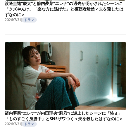
渡邊圭祐“慶太”と箭内夢菜“エレナ”の過去が明かされたシーンに
「クズやんけ」「楽な方に逃げた」と視聴者騒然＜夫を殺したは
ずなのに＞
2026/7/31
ドラマ
箭内夢菜“エレナ”が内田理央“莉乃”に逆上したシーンに「怖ぇ」
「ものすごく身勝手」とSNSザワつく＜夫を殺したはずなのに＞
2026/7/31
ドラマ