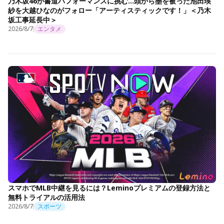
乃木坂46が書道パフォーマンスに挑む…頭から墨を被った池田瑛
紗を大越ひなのがフォロー「アーティスティックです！」＜乃木
坂工事延長中＞
2026/8/7
エンタメ
スマホでMLB中継を見るには？Leminoプレミアムの登録方法と
無料トライアルの活用法
2026/8/7
スポーツ