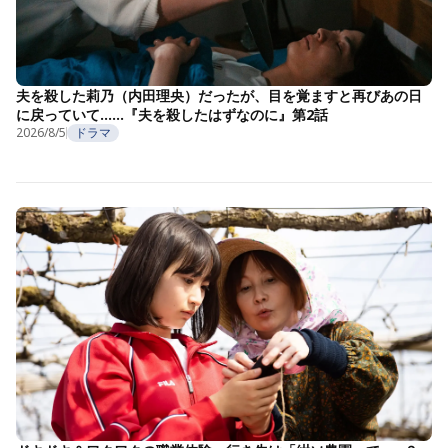
夫を殺した莉乃（内田理央）だったが、目を覚ますと再びあの日
に戻っていて……『夫を殺したはずなのに』第2話
2026/8/5
ドラマ