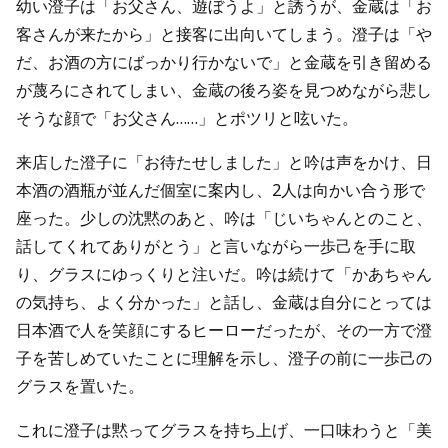
幼い澄子は「お父さん、遊ぼうよ」と誘うが、金蔵は「お
客さんが来たから」と接客に出向いてしまう。澄子は「や
だ、お酒の方にばっかり行かないで」と金蔵を引き留める
が蔑ろにされてしまい、金蔵の後ろ姿を見つめながら悲し
そうな顔で「お父さん……」とポツリと呟いた。
来店した澄子に「お待たせしました」と吟は声をかけ、日
本酒の酒瓶が並んだ個室に案内し、2人は向かい合う形で
座った。少しの沈黙のあと、吟は「じいちゃんとのこと、
話してくれてありがとう」と言いながら一歩己を手に取
り、グラスにゆっくりと注いだ。吟は続けて「かあちゃん
の気持ち、よく分かった」と話し、金蔵は自分にとっては
日本酒で人を笑顔にするヒーローだったが、その一方で澄
子を苦しめていたことに理解を示し、澄子の前に一歩己の
グラスを置いた。
これに澄子は黙ってグラスを持ち上げ、一口味わうと「美