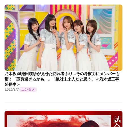
乃木坂46池田瑛紗が見せた切れ者ぶり…その考察力にメンバーも
驚く「頭良過ぎるかも…」「絶対未来人だと思う」＜乃木坂工事
延長中＞
2026/8/7
エンタメ