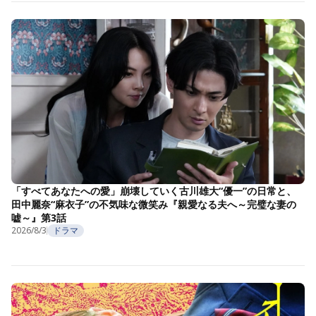
「すべてあなたへの愛」崩壊していく古川雄大“優一”の日常と、
田中麗奈“麻衣子”の不気味な微笑み『親愛なる夫へ～完璧な妻の
嘘～』第3話
2026/8/3
ドラマ