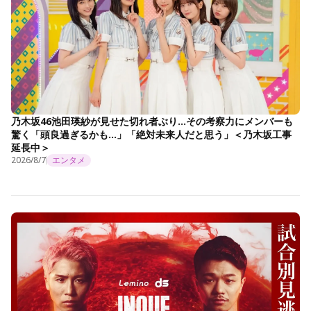
乃木坂46池田瑛紗が見せた切れ者ぶり…その考察力にメンバーも
驚く「頭良過ぎるかも…」「絶対未来人だと思う」＜乃木坂工事
延長中＞
2026/8/7
エンタメ