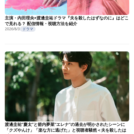
主演・内田理央×渡邊圭祐ドラマ『夫を殺したはずなのに』はどこ
で見れる？ 配信情報・視聴方法を紹介
2026/8/3
ドラマ
渡邊圭祐“慶太”と箭内夢菜“エレナ”の過去が明かされたシーンに
「クズやんけ」「楽な方に逃げた」と視聴者騒然＜夫を殺したは