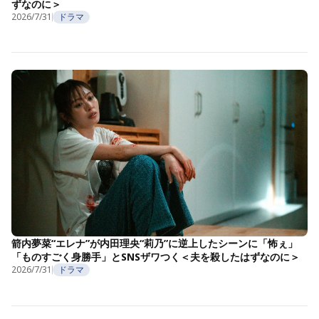
ずなのに＞
2026/7/31
ドラマ
箭内夢菜“エレナ”が内田理央“莉乃”に逆上したシーンに「怖ぇ」
「ものすごく身勝手」とSNSザワつく＜夫を殺したはずなのに＞
2026/7/31
ドラマ