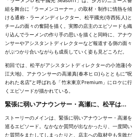
「ラーメンD 松平國光 Season1」は、夕方のニュース番
組を舞台に「ラーメンコーナー」の取材・制作に情熱を傾
ける通称・ラーメンディレクター、松平國光(寺西拓人)と
チームの面々の奮闘を描く。実際の店主のエピソードも織
り込んでラーメンの作り手の思いを描くと同時に、アナウ
ンサーやアシスタントディレクターなど報道する側の面々
がぶつかり合いながらも成長していく姿も見どころだ。
初回では、松平がアシスタントディレクターの小池蓮(今
江大地)、アナウンサーの高瀬真(春本ヒロ)らとともに“呪
われた名店”と呼ばれる「竹末東京Premium」にロケに行
くエピソードが描かれている。
緊張に弱いアナウンサー・高瀬に、松平は…
ストーリーのメインは、緊張に弱いアナウンサー・高瀬を
巡るエピソード。なかなか質問が出なかったり、一度聞い
た質問をまたしてしまったりと、店主への取材中も失敗だ