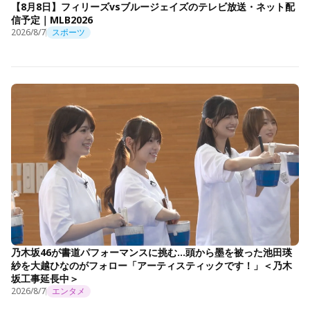
【8月8日】フィリーズvsブルージェイズのテレビ放送・ネット配
信予定｜MLB2026
2026/8/7
スポーツ
乃木坂46が書道パフォーマンスに挑む…頭から墨を被った池田瑛
紗を大越ひなのがフォロー「アーティスティックです！」＜乃木
坂工事延長中＞
2026/8/7
エンタメ