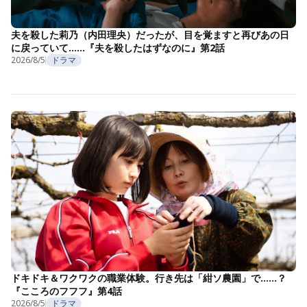
夫を殺した莉乃（内田理央）だったが、目を覚ますと再びあの日
に戻っていて……『夫を殺したはずなのに』第2話
2026/8/5
ドラマ
ドキドキ＆ワクワクの職業体験。行き先は「紺ソ農園」で……？
『こころのフフフ』第4話
2026/8/5
ドラマ