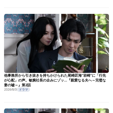
他事務所から引き抜きを持ちかけられた尾崎匠海“岩崎”に「行先
が心配」の声。敏腕社長の企みにゾッ…『親愛なる夫へ～完璧な
妻の嘘～』第2話
2026/8/3
ドラマ