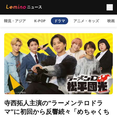
韓流・アジア
K-POP
ドラマ
アニメ・キッズ
映画
寺西拓人主演の“ラーメンテロドラ
マ”に初回から反響続々「めちゃくち