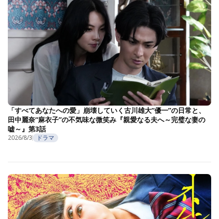
「すべてあなたへの愛」崩壊していく古川雄大“優一”の日常と、
田中麗奈“麻衣子”の不気味な微笑み『親愛なる夫へ～完璧な妻の
嘘～』第3話
2026/8/3
ドラマ