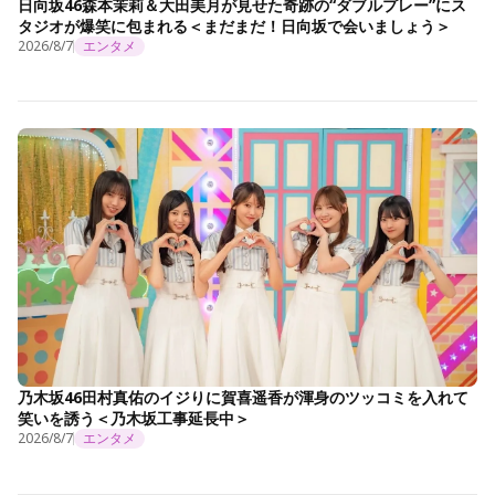
日向坂46森本茉莉＆大田美月が見せた奇跡の“ダブルプレー”にス
タジオが爆笑に包まれる＜まだまだ！日向坂で会いましょう＞
2026/8/7
エンタメ
乃木坂46田村真佑のイジりに賀喜遥香が渾身のツッコミを入れて
笑いを誘う＜乃木坂工事延長中＞
2026/8/7
エンタメ