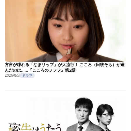
方言が喋れる「なまリップ」が大流行！ こころ（田牧そら）が選
んだのは……『こころのフフフ』第2話
2026/8/5
ドラマ