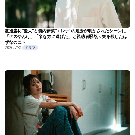
渡邊圭祐“慶太”と箭内夢菜“エレナ”の過去が明かされたシーンに
「クズやんけ」「楽な方に逃げた」と視聴者騒然＜夫を殺したは
ずなのに＞
2026/7/31
ドラマ