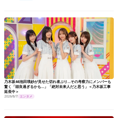
乃木坂46池田瑛紗が見せた切れ者ぶり…その考察力にメンバーも
驚く「頭良過ぎるかも…」「絶対未来人だと思う」＜乃木坂工事
延長中＞
2026/8/7
エンタメ