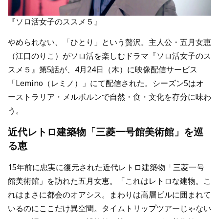
『ソロ活女子のススメ５』
やめられない、「ひとり」という贅沢。主人公・五月女恵
（江口のりこ）がソロ活を楽しむドラマ『ソロ活女子のス
スメ５』第5話が、4月24日（木）に映像配信サービス
「Lemino（レミノ）」にて配信された。シーズン5はオ
ーストラリア・メルボルンで自然・食・文化を存分に味わ
う。
近代レトロ建築物「三菱一号館美術館」を巡
る恵
15年前に忠実に復元された近代レトロ建築物「三菱一号
館美術館」を訪れた五月女恵。「これはレトロな建物。こ
れはまさに都会のオアシス。まわりは高層ビルに囲まれて
いるのにここだけ異空間。タイムトリップツアーじゃない