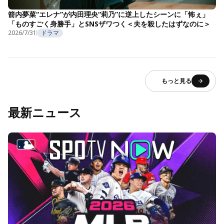
箭内夢菜“エレナ”が内田理央“莉乃”に逆上したシーンに「怖ぇ」
「ものすごく身勝手」とSNSザワつく＜夫を殺したはずなのに＞
2026/7/31
ドラマ
もっと見る
最新ニュース