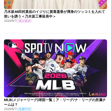
乃木坂46田村真佑のイジりに賀喜遥香が渾身のツッコミを入れて
笑いを誘う＜乃木坂工事延長中＞
2026/8/7
エンタメ
MLB(メジャーリーグ)球団一覧｜ア・リーグ/ナ・リーグの所属チ
ームは？
2026/8/7
スポーツ