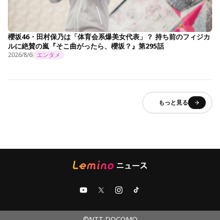
櫻坂46・田村保乃は「体育会系爆美女代表」？ 持ち前のフィジカ
ルに絶賛の嵐『そこ曲がったら、櫻坂？』第295話
2026/8/6
エンタメ
もっと見る
©NTT DOCOMO