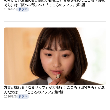
恥ずかしいお腹の音が美しい音色に？ 青春を求めてこころ（田牧
そら）は「腹ベル部」へ！『こころのフフフ』第3話
2026/8/5
ドラマ
方言が喋れる「なまリップ」が大流行！ こころ（田牧そら）が選
んだのは……『こころのフフフ』第2話
2026/8/5
ドラマ