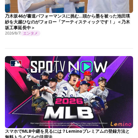
乃木坂46が書道パフォーマンスに挑む…頭から墨を被った池田瑛
紗を大越ひなのがフォロー「アーティスティックです！」＜乃木
坂工事延長中＞
2026/8/7
エンタメ
スマホでMLB中継を見るには？Leminoプレミアムの登録方法と
無料トライアルの活用法