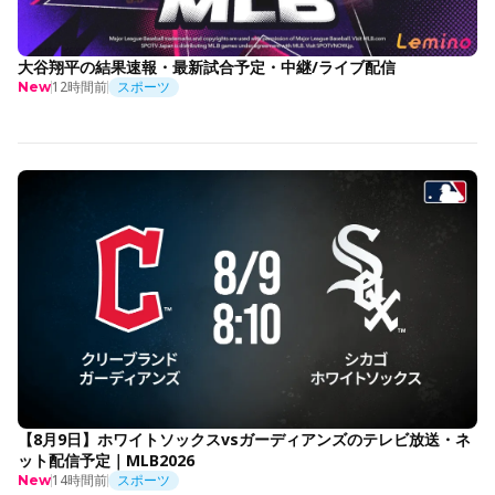
大谷翔平の結果速報・最新試合予定・中継/ライブ配信
12時間前
スポーツ
New
【8月9日】ホワイトソックスvsガーディアンズのテレビ放送・ネ
ット配信予定｜MLB2026
14時間前
スポーツ
New