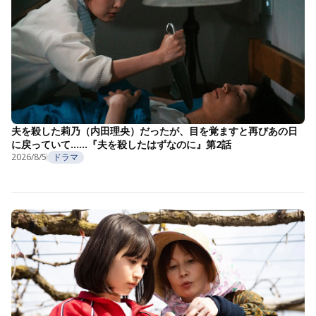
夫を殺した莉乃（内田理央）だったが、目を覚ますと再びあの日
に戻っていて……『夫を殺したはずなのに』第2話
2026/8/5
ドラマ