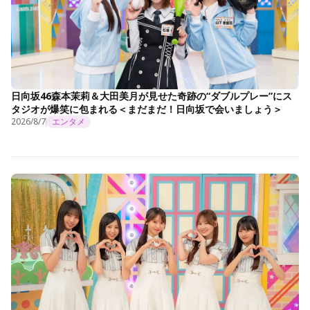
日向坂46森本茉莉＆大田美月が見せた奇跡の“ダブルプレー”にス
タジオが爆笑に包まれる＜まだまだ！日向坂で会いましょう＞
2026/8/7
エンタメ