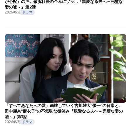
が心配」の声。敏腕社長の企みにゾッ…『親愛なる夫へ～完璧な
妻の嘘～』第2話
2026/8/3
ドラマ
「すべてあなたへの愛」崩壊していく古川雄大“優一”の日常と、
田中麗奈“麻衣子”の不気味な微笑み『親愛なる夫へ～完璧な妻の
嘘～』第3話
2026/8/3
ドラマ