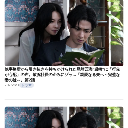
他事務所から引き抜きを持ちかけられた尾崎匠海“岩崎”に「行先
が心配」の声。敏腕社長の企みにゾッ…『親愛なる夫へ～完璧な
妻の嘘～』第2話
2026/8/3
ドラマ