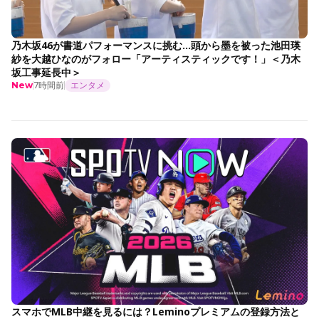
乃木坂46が書道パフォーマンスに挑む…頭から墨を被った池田瑛
紗を大越ひなのがフォロー「アーティスティックです！」＜乃木
坂工事延長中＞
7時間前
エンタメ
New
スマホでMLB中継を見るには？Leminoプレミアムの登録方法と