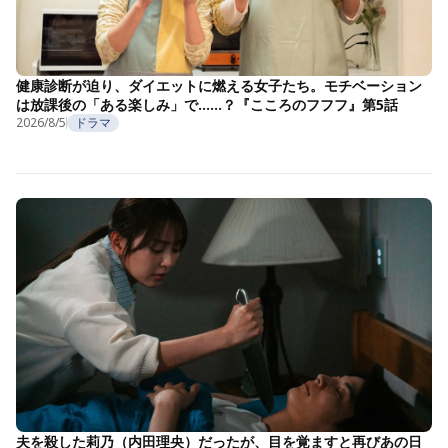
健康診断が迫り、ダイエットに燃える女子たち。モチベーション
は放課後の「ある楽しみ」で……？『こころのフフフ』第5話
2026/8/5
ドラマ
夫を殺した莉乃（内田理央）だったが、目を覚ますと再びあの日