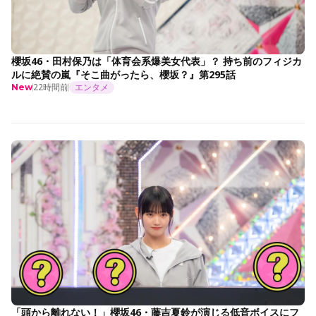
櫻坂46・田村保乃は「体育会系爆美女代表」？ 持ち前のフィジカ
ルに絶賛の嵐『そこ曲がったら、櫻坂？』第295話
22時間前
エンタメ
New
「頭から離れない！」櫻坂46・藤吉夏鈴が演じる低音ボイスにフ