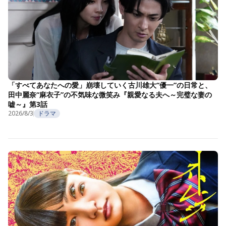
「すべてあなたへの愛」崩壊していく古川雄大“優一”の日常と、
田中麗奈“麻衣子”の不気味な微笑み『親愛なる夫へ～完璧な妻の
嘘～』第3話
2026/8/3
ドラマ