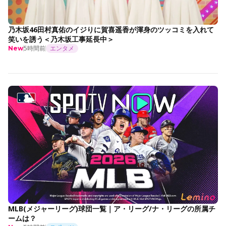
乃木坂46田村真佑のイジりに賀喜遥香が渾身のツッコミを入れて
笑いを誘う＜乃木坂工事延長中＞
5時間前
エンタメ
New
MLB(メジャーリーグ)球団一覧｜ア・リーグ/ナ・リーグの所属チ
ームは？