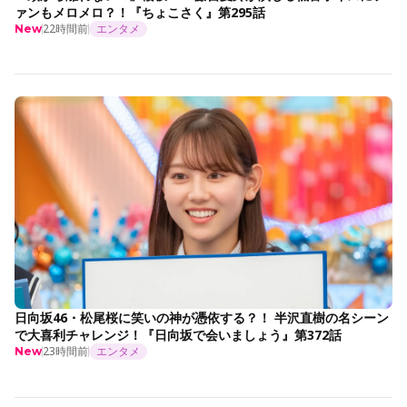
ァンもメロメロ？！『ちょこさく』第295話
22時間前
エンタメ
New
日向坂46・松尾桜に笑いの神が憑依する？！ 半沢直樹の名シーン
で大喜利チャレンジ！『日向坂で会いましょう』第372話
23時間前
エンタメ
New