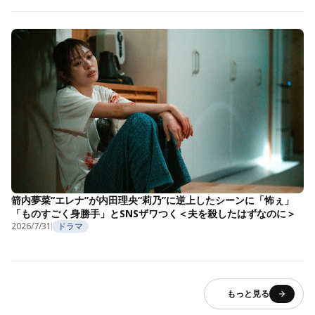
箭内夢菜“エレナ”が内田理央“莉乃”に逆上したシーンに「怖ぇ」
「ものすごく身勝手」とSNSザワつく＜夫を殺したはずなのに＞
2026/7/31
ドラマ
もっと見る