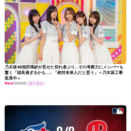
乃木坂46池田瑛紗が見せた切れ者ぶり…その考察力にメンバーも
驚く「頭良過ぎるかも…」「絶対未来人だと思う」＜乃木坂工事
延長中＞
6時間前
エンタメ
New