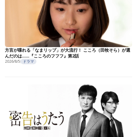
方言が喋れる「なまリップ」が大流行！ こころ（田牧そら）が選
んだのは……『こころのフフフ』第2話
2026/8/5
ドラマ