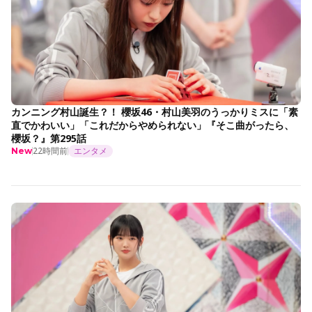
カンニング村山誕生？！ 櫻坂46・村山美羽のうっかりミスに「素
直でかわいい」「これだからやめられない」『そこ曲がったら、
櫻坂？』第295話
22時間前
エンタメ
New