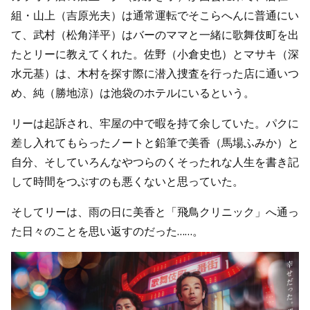
組・山上（吉原光夫）は通常運転でそこらへんに普通にい
て、武村（松角洋平）はバーのママと一緒に歌舞伎町を出
たとリーに教えてくれた。佐野（小倉史也）とマサキ（深
水元基）は、木村を探す際に潜入捜査を行った店に通いつ
め、純（勝地涼）は池袋のホテルにいるという。
リーは起訴され、牢屋の中で暇を持て余していた。パクに
差し入れてもらったノートと鉛筆で美香（馬場ふみか）と
自分、そしていろんなやつらのくそったれな人生を書き記
して時間をつぶすのも悪くないと思っていた。
そしてリーは、雨の日に美香と「飛鳥クリニック」へ通っ
た日々のことを思い返すのだった……。