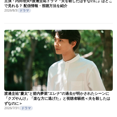
主演・内田理央×渡邊圭祐ドラマ『夫を殺したはずなのに』はどこ
で見れる？ 配信情報・視聴方法を紹介
2026/8/3
ドラマ
渡邊圭祐“慶太”と箭内夢菜“エレナ”の過去が明かされたシーンに
「クズやんけ」「楽な方に逃げた」と視聴者騒然＜夫を殺したは
ずなのに＞
2026/7/31
ドラマ