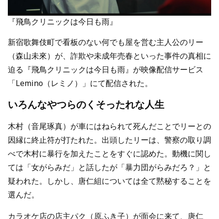
『飛鳥クリニックは今日も雨』
新宿歌舞伎町で看板のない何でも屋を営む主人公のリー
（森山未來）が、詐欺や未成年売春といった事件の真相に
迫る『飛鳥クリニックは今日も雨』が映像配信サービス
「Lemino（レミノ）」にて配信された。
いろんなやつらのくそったれな人生
木村（音尾琢真）が車にはねられて死んだことでリーとの
因縁に終止符が打たれた。出頭したリーは、警察の取り調
べで木村に暴行を加えたことをすぐに認めた。動機に関し
ては「女がらみだ」と話したが「暴力団がらみだろ？」と
疑われた。しかし、唐仁組については全て黙秘することを
選んだ。
カラオケ店の店主パク（原ふき子）が面会に来て、唐仁