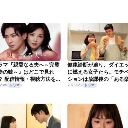
ラマ『親愛なる夫へ～完璧
健康診断が迫り、ダイエ
妻の嘘～』はどこで見れ
に燃える女子たち。モチ
？ 配信情報・視聴方法を
ションは放課後の「ある
介
/8/6
ドラマ
み」で……？『こころのフ
2026/8/5
ドラマ
フ』第5話