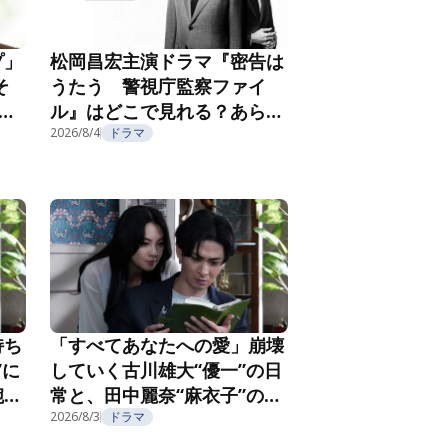
プ」
松岡昌宏主演ドラマ『密告は
そ
うたう 警視庁監察ファイ
こ
ル』はどこで見れる？あらす
じ・キャスト・配信視聴方法
2026/8/4
ドラマ
を紹介
持ち
「すべてあなたへの愛」崩壊
”に
していく古川雄大“優一”の日
腕社
常と、田中麗奈“麻衣子”の不
なる
気味な微笑み『親愛なる夫へ
2026/8/3
ドラマ
2
～完璧な妻の嘘～』第3話