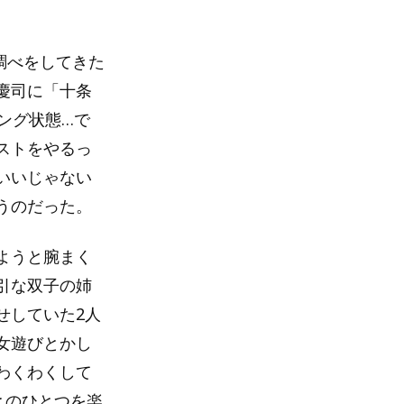
。
調べをしてきた
慶司に「十条
ング状態…で
ストをやるっ
いいじゃない
うのだった。
ようと腕まく
引な双子の姉
せしていた2人
女遊びとかし
わくわくして
とのひとつを楽