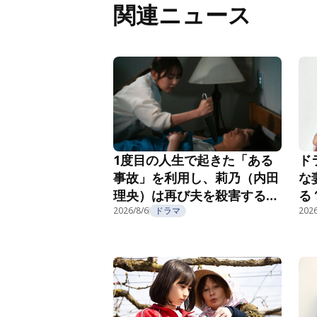
関連ニュース
1度目の人生で起きた「ある
ド
事故」を利用し、莉乃（内田
な
理央）は再び夫を殺害する
る
『夫を殺したはずなのに』第
2026/8/6
ドラマ
紹
2026
2話