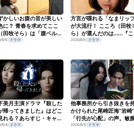
ずかしいお腹の音が美しい
方言が喋れる「なまリッ
色に？ 青春を求めてここ
が大流行！ こころ（田牧
（田牧そら）は「腹ベル
ら）が選んだのは……『こ
」へ！『こころのフフフ』
ろのフフフ』第2話
/8/5
ドラマ
2026/8/5
ドラマ
3話
下美月主演ドラマ『殺した
他事務所から引き抜きを
が帰ってきました』はどこ
かけられた尾崎匠海“岩崎
見れる？あらすじ・キャス
「行先が心配」の声。敏
・配信視聴方法を紹介
/8/4
ドラマ
長の企みにゾッ…『親愛
2026/8/3
ドラマ
夫へ～完璧な妻の嘘～』第