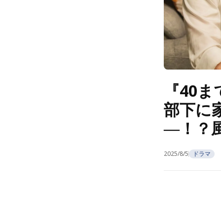
『40
部下に
―！？
2025/8/5
ドラマ