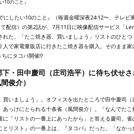
い10のこと』
でにしたい10のこと』（毎週金曜深夜24:12〜、テレビ
かにて配信）の第2話が、7月11日に映像配信サービス「Lem
された。「たこ焼き器、買いましょう」リストのひとつ
２人で家電量販店に行きたこ焼き器を購入。そのまま家
ちにタコパ開催!?
部下・田中慶司（庄司浩平）に待ち伏せさ
風間俊介）
、買いましょう」。オフィスを出たところで田中慶司（
、あっけにとられる十条雀（風間俊介）。「なんでたこ
雀に「リストの一番上にあったから」と答える慶司。雀の
ことリスト』の一番上は、『タコパ』だった。「なかっ