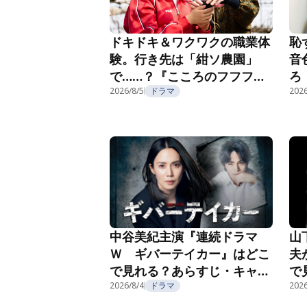
恥
ドキドキ＆ワクワクの職業体
音
験。行き先は「紺ソ農園」
ろ
で……？『こころのフフフ』
部
第4話
2026/8/5
ドラマ
2026
第
中谷美紀主演『連続ドラマ
山
Ｗ ギバーテイカー』はどこ
夫
で見れる？あらすじ・キャス
で
ト・配信視聴方法を紹介
2026/8/4
ドラマ
ト
2026