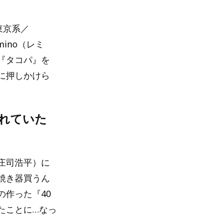
東京系／
ino（レミ
『タコパ』を
に押しかけら
れていた
庄司浩平）に
焼き器買うん
作った『40
たことに…なっ