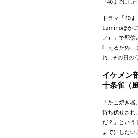
『40までにした
ドラマ『40ま
Leminoほ
ノ）」で配信
叶えるため、
れ…その日のう
イケメン
十条雀（
「たこ焼き器
待ち伏せされ
だ？」という
までにしたい