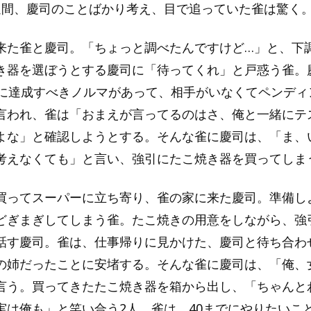
週間、慶司のことばかり考え、目で追っていた雀は驚く
来た雀と慶司。「ちょっと調べたんですけど…」と、下
き器を選ぼうとする慶司に「待ってくれ」と戸惑う雀。
でに達成すべきノルマがあって、相手がいなくてペンディ
言われ、雀は「おまえが言ってるのはさ、俺と一緒にテ
よな」と確認しようとする。そんな雀に慶司は、「ま、
考えなくても」と言い、強引にたこ焼き器を買ってしま
買ってスーパーに立ち寄り、雀の家に来た慶司。準備し
どぎまぎしてしまう雀。たこ焼きの用意をしながら、強
話す慶司。雀は、仕事帰りに見かけた、慶司と待ち合わ
の姉だったことに安堵する。そんな雀に慶司は、「俺、
言う。買ってきたたこ焼き器を箱から出し、「ちゃんと
実は俺も」と笑い合う2人。雀は、40までにやりたいこ