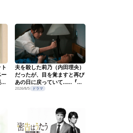
ット
夫を殺した莉乃（内田理央）
ベー
だったが、目を覚ますと再び
楽し
あの日に戻っていて……『夫
フ
を殺したはずなのに』第2話
2026/8/5
ドラマ