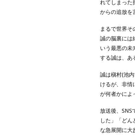
れてしまった
からの追放を
まるで世界そ
誠の脳裏には
いう最悪の未
する誠は、あ
誠は槇村(池
けるが、非情
が何者かによ
放送後、SN
した」「どん
な急展開に大