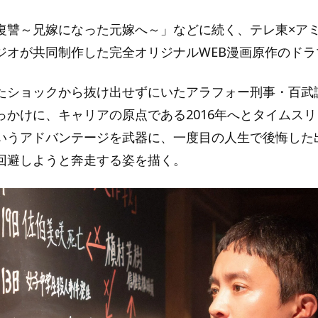
復讐～兄嫁になった元嫁へ～」などに続く、テレ東×ア
ジオが共同制作した完全オリジナルWEB漫画原作のドラ
たショックから抜け出せずにいたアラフォー刑事・百武
っかけに、キャリアの原点である2016年へとタイムス
いうアドバンテージを武器に、一度目の人生で後悔した
回避しようと奔走する姿を描く。