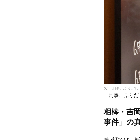
(C)「刑事、ふりだ
「刑事、ふりだ
相棒・吉
事件」の
第7話では、