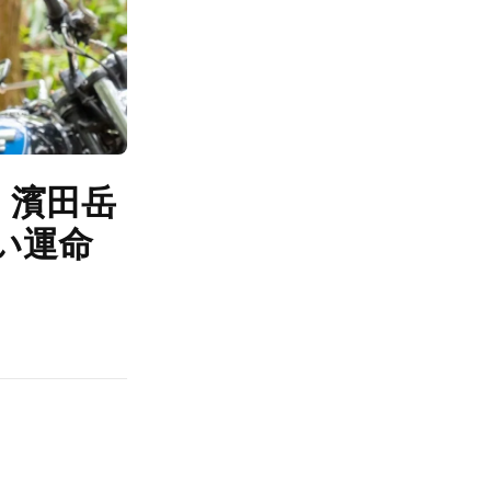
 濱田岳
い運命