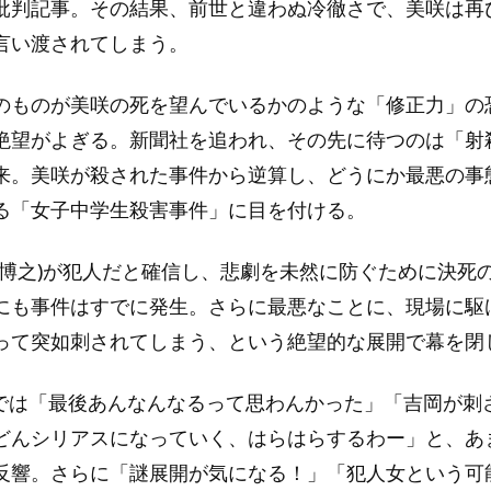
批判記事。その結果、前世と違わぬ冷徹さで、美咲は再
言い渡されてしまう。
のものが美咲の死を望んでいるかのような「修正力」の
絶望がよぎる。新聞社を追われ、その先に待つのは「射
来。美咲が殺された事件から逆算し、どうにか最悪の事
る「女子中学生殺害事件」に目を付ける。
内博之)が犯人だと確信し、悲劇を未然に防ぐために決死
にも事件はすでに発生。さらに最悪なことに、現場に駆
って突如刺されてしまう、という絶望的な展開で幕を閉
Sでは「最後あんなんなるって思わんかった」「吉岡が刺
どんシリアスになっていく、はらはらするわー」と、あ
反響。さらに「謎展開が気になる！」「犯人女という可