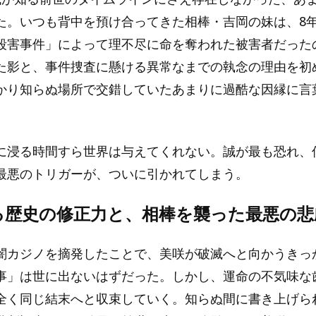
た。いつも背中を預け合ってきた相棒・吉岡の妹は、8
殺害事件」によって理不尽に命を奪われた被害者だった
た影と、事件捜査に懸ける異常なまでの執念の理由を初
かり知らぬ場所で交錯していたあまりに過酷な因縁に言
に浸る時間すら世界は与えてくれない。誠が最も恐れ、
最悪のトリガーが、ついに引かれてしまう。
る歴史の修正力と、相棒を襲った最悪の悲
闇カジノを摘発したことで、美咲が破滅へと向かうきっ
事」は世に出ないはずだった。しかし、運命の不気味な
全く同じ結末へと収束していく。知らぬ間に書き上げら