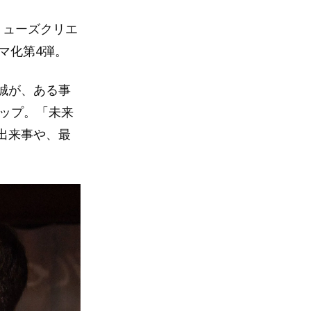
ミューズクリエ
マ化第4弾。
誠が、ある事
リップ。「未来
出来事や、最