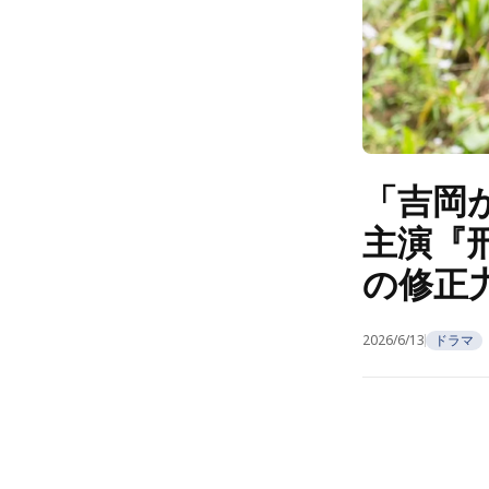
「吉岡
主演『
の修正
2026/6/13
ドラマ