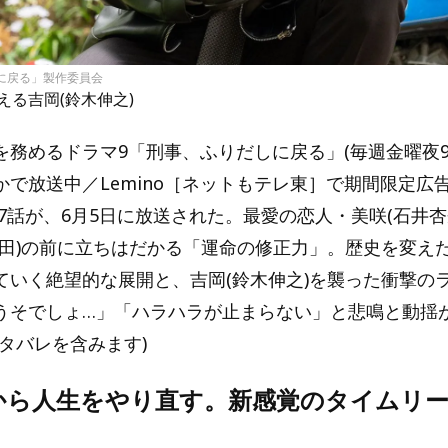
しに戻る」製作委員会
える吉岡(鈴木伸之)
務めるドラマ9「刑事、ふりだしに戻る」(毎週金曜夜9:00
かで放送中／Lemino［ネットもテレ東］で期間限定広
7話が、6月5日に放送された。最愛の恋人・美咲(石井杏
濱田)の前に立ちはだかる「運命の修正力」。歴史を変え
ていく絶望的な展開と、吉岡(鈴木伸之)を襲った衝撃のラ
うそでしょ…」「ハラハラが止まらない」と悲鳴と動揺
タバレを含みます)
”から人生をやり直す。新感覚のタイムリ