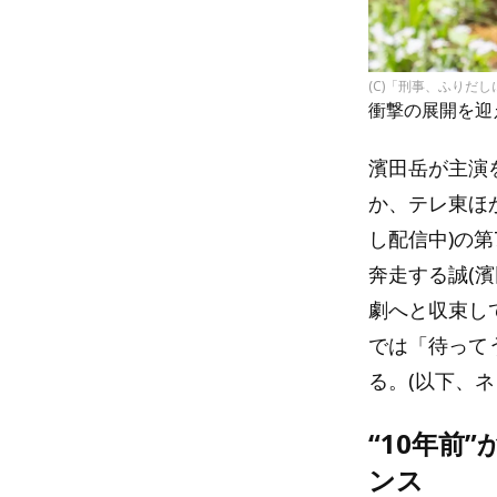
(C)「刑事、ふりだ
衝撃の展開を迎
濱田岳が主演を
か、テレ東ほ
し配信中)の第
奔走する誠(
劇へと収束し
では「待って
る。(以下、ネ
“10年前
ンス