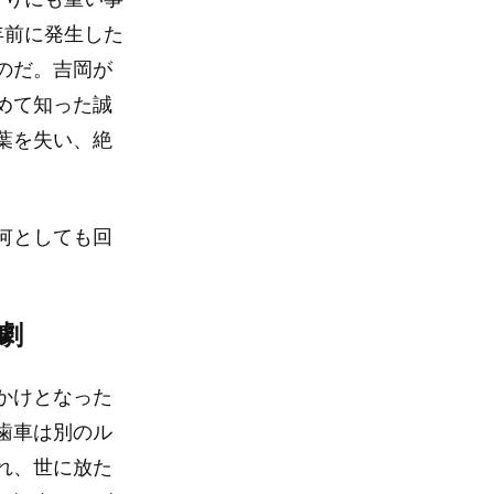
年前に発生した
のだ。吉岡が
めて知った誠
葉を失い、絶
何としても回
劇
かけとなった
歯車は別のル
れ、世に放た