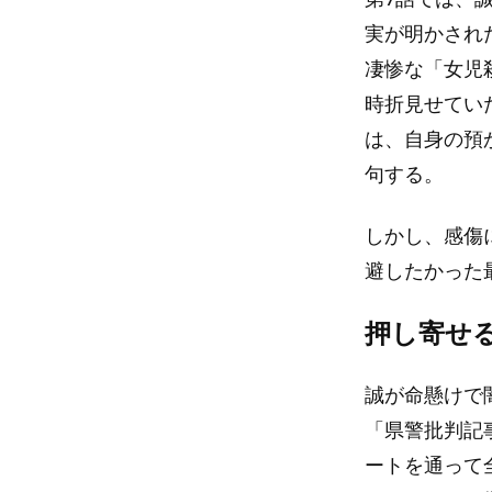
実が明かされ
凄惨な「女児
時折見せてい
は、自身の預
句する。
しかし、感傷
避したかった
押し寄せ
誠が命懸けで
「県警批判記
ートを通って