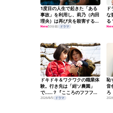
1度目の人生で起きた「ある
ド
事故」を利用し、莉乃（内田
な
理央）は再び夫を殺害する
る
『夫を殺したはずなのに』第
53分前
ドラマ
紹
New
Ne
2話
恥
ドキドキ＆ワクワクの職業体
音
験。行き先は「紺ソ農園」
ろ
で……？『こころのフフフ』
部
第4話
2026/8/5
ドラマ
2026
第