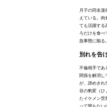
月子の同名漫
えている。肉
ても活躍する
ろだけを食べ
急事態に陥る
別れを告
不倫相手であ
関係を解消し
が、諦めきれ
谷の豹変（ひ
たイケメン営
って間もない