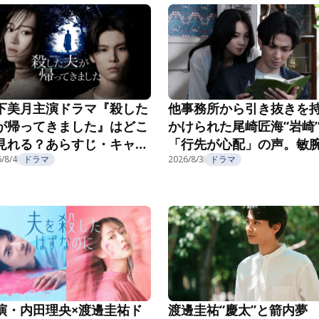
下美月主演ドラマ『殺した
他事務所から引き抜きを
が帰ってきました』はどこ
かけられた尾崎匠海“岩崎
見れる？あらすじ・キャス
「行先が心配」の声。敏
・配信視聴方法を紹介
/8/4
ドラマ
長の企みにゾッ…『親愛
2026/8/3
ドラマ
夫へ～完璧な妻の嘘～』第
話
演・内田理央×渡邊圭祐ド
渡邊圭祐“慶太”と箭内夢