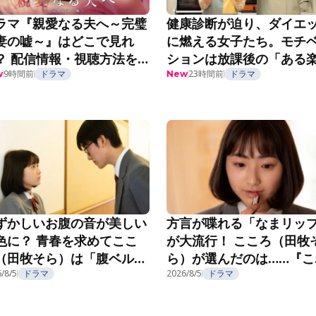
ラマ『親愛なる夫へ～完璧
健康診断が迫り、ダイエ
妻の嘘～』はどこで見れ
に燃える女子たち。モチ
？ 配信情報・視聴方法を
ションは放課後の「ある
介
9時間前
ドラマ
み」で……？『こころのフ
23時間前
ドラマ
w
New
フ』第5話
ずかしいお腹の音が美しい
方言が喋れる「なまリッ
色に？ 青春を求めてここ
が大流行！ こころ（田牧
（田牧そら）は「腹ベル
ら）が選んだのは……『こ
」へ！『こころのフフフ』
ろのフフフ』第2話
/8/5
ドラマ
2026/8/5
ドラマ
3話