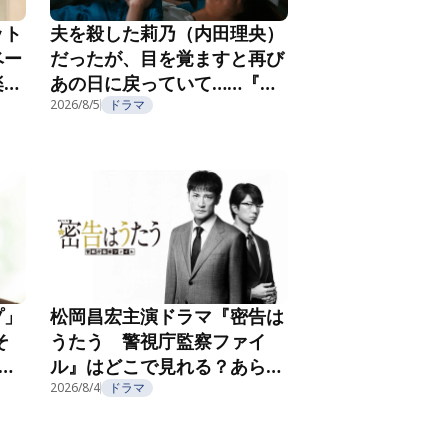
ット
夫を殺した莉乃（内田理央）
ベー
だったが、目を覚ますと再び
楽し
あの日に戻っていて……『夫
フ
を殺したはずなのに』第2話
2026/8/5
ドラマ
プ」
松岡昌宏主演ドラマ『密告は
そ
うたう 警視庁監察ファイ
こ
ル』はどこで見れる？あらす
じ・キャスト・配信視聴方法
2026/8/4
ドラマ
を紹介