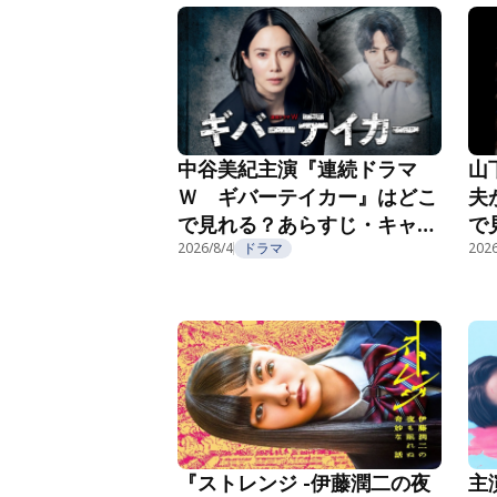
中谷美紀主演『連続ドラマ
山
Ｗ ギバーテイカー』はどこ
夫
で見れる？あらすじ・キャス
で
ト・配信視聴方法を紹介
2026/8/4
ドラマ
ト
2026
主
『ストレンジ -伊藤潤二の夜