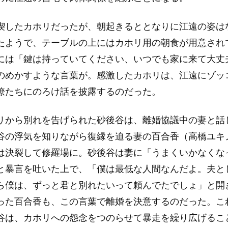
喫したカホリだったが、朝起きるととなりに江遠の姿は
たようで、テーブルの上にはカホリ用の朝食が用意され
には「鍵は持っていてください、いつでも家に来て大丈
のめかすような言葉が。感激したカホリは、江遠にゾッ
僚たちにのろけ話を披露するのだった。
リから別れを告げられた砂後谷は、離婚協議中の妻と話
谷の浮気を知りながら復縁を迫る妻の百合香（高橋ユキ
は決裂して修羅場に。砂後谷は妻に「うまくいかなくな
と暴言を吐いた上で、「僕は最低な人間なんだよ。夫と
ら僕は、ずっと君と別れたいって頼んでたでしょ」と開
った百合香も、この言葉で離婚を決意するのだった。こ
谷は、カホリへの怨念をつのらせて暴走を繰り広げるこ