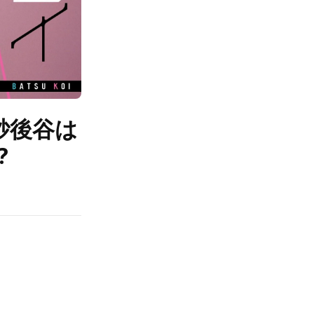
砂後谷は
?