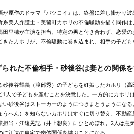
画が原作のドラマ『バツコイ』は、終盤に差し掛かり波
食系美人弁護士・美留町カホリの不倫騒動を描く同作は
高田里穂が主演を担当。特定の男と付き合わず、恋愛の
てきたカホリが、不倫騒動に巻き込まれ、相手の子ども
。
げられた不倫相手・砂後谷は妻との関係を
る砂後谷輝義（渡部秀）の子どもを妊娠したカホリ（高
て1人で子どもを産むことを決意した。一方的にカホリ
ない砂後谷はストーカーのようにつきまとうようになる
ょうへん）を知らないカホリはすぐに切り替え、不動産
業担当・江遠晃記（井上想良）にひとめぼれ。2人は意
のに江遠の自宅で肉体関係を結ぶことになる。