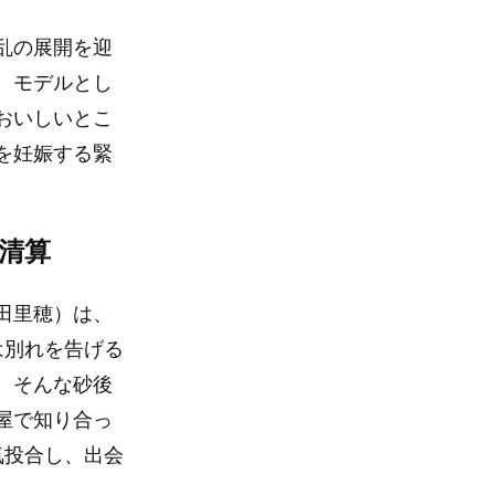
乱の展開を迎
、モデルとし
おいしいとこ
を妊娠する緊
清算
田里穂）は、
は別れを告げる
。そんな砂後
屋で知り合っ
気投合し、出会