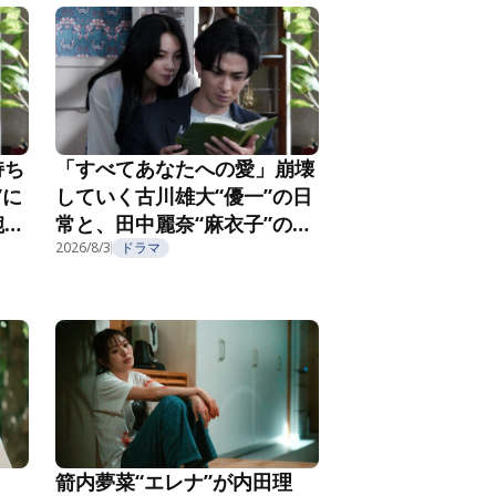
持ち
「すべてあなたへの愛」崩壊
”に
していく古川雄大“優一”の日
腕社
常と、田中麗奈“麻衣子”の不
なる
気味な微笑み『親愛なる夫へ
2026/8/3
ドラマ
2
～完璧な妻の嘘～』第3話
箭内夢菜“エレナ”が内田理