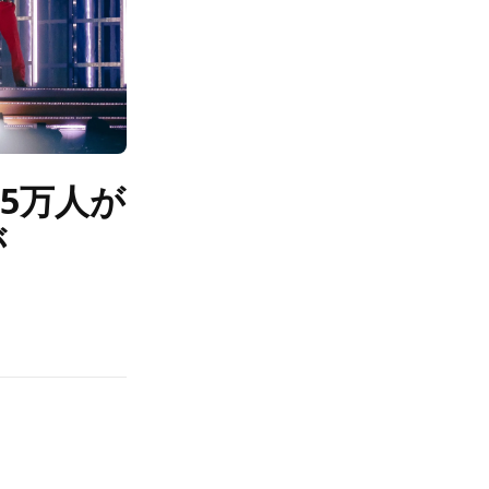
15万人が
が