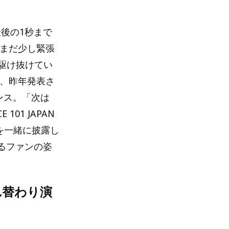
最後の1秒まで
「まだ少し緊張
で駆け抜けてい
が、昨年発表さ
マンス。「次は
101 JAPAN
~」を一緒に披露し
るファンの姿
れ替わり演