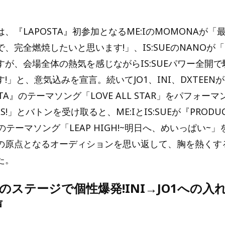
、『LAPOSTA』初参加となるME:IのMOMONAが「
、完全燃焼したいと思います!」、IS:SUEのNANOが
すが、会場全体の熱気を感じながらIS:SUEパワー全開
!」と、意気込みを宣言。続いてJO1、INI、DXTEEN
STA』のテーマソング「LOVE ALL STAR」をパフォー
RLS!」とバトンを受け取ると、ME:IとIS:SUEが『PRODUCE 
S』のテーマソング「LEAP HIGH!~明日へ、めいっぱい
の原点となるオーディションを思い返して、胸を熱くす
た。
のステージで個性爆発!INI→JO1への入
声