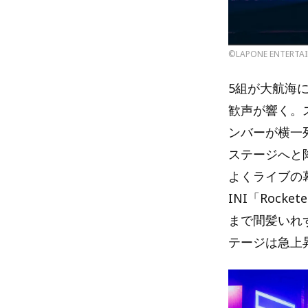
©LAPONE ENTERTA
5組が大航海
歓声が響く。スタ
ンバーが横一
ステージへと
よくライブの幕を
INI「Rocke
まで間髪いれ
テージは急上