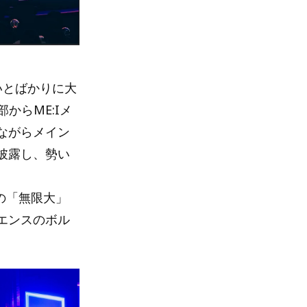
いとばかりに大
部からME:Iメ
ながらメイン
披露し、勢い
JO1の「無限大」
エンスのボル