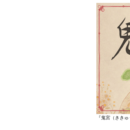
『鬼宮（ききゅ