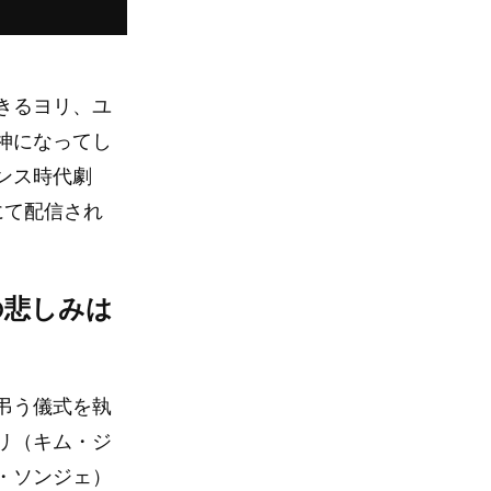
きるヨリ、ユ
神になってし
ンス時代劇
にて配信され
の悲しみは
弔う儀式を執
リ（キム・ジ
・ソンジェ）