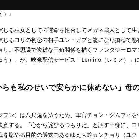
う）』
演じる巫女としての運命を拒否してメガネ職人として生
演じるヨリの初恋の相手ユン・ガプと龍になり損ねて悪
ョリ。不思議で複雑な三角関係を描くファンタジーロマ
ゅう）』が、映像配信サービス「Lemino（レミノ）」
からも私のせいで安らかに休めない」母
ジフン）は八尺鬼を払うため、軍官チョン・グムフィを
決意する。「心から詫びるつもりだ」と話す王様に、ヨ
魂を慰める目的の儀式であるゆえ大蛇カンチョリ（ユク