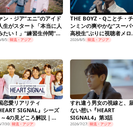
ァン・ジア“エニ”のアイド
THE BOYZ・Qことチ・
人生がスタート「本当に人
ンミンの爽やかな“スーパ
みたい！」“練習生仲間”も
高校生”ぶりに視聴者メロ
題に＜推しデビュー＞
/8/5
韓流・アジア
ロ「制服似合ってる」＜
2026/8/5
韓流・アジア
デビュー＞
国恋愛リアリティ
すれ違う男女の視線と、
HEART SIGNAL』シーズ
ない想い『HEART
1～4の見どころ解説｜
SIGNAL4』第3話
mino公式
/7/30
韓流・アジア
2026/7/27
韓流・アジア