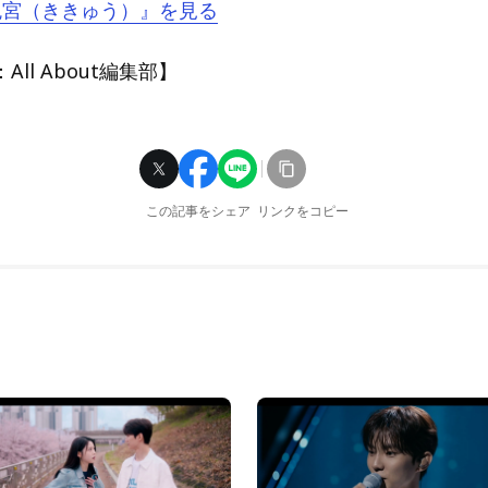
『鬼宮（ききゅう）』を見る
ll About編集部】
この記事をシェア
リンクをコピー