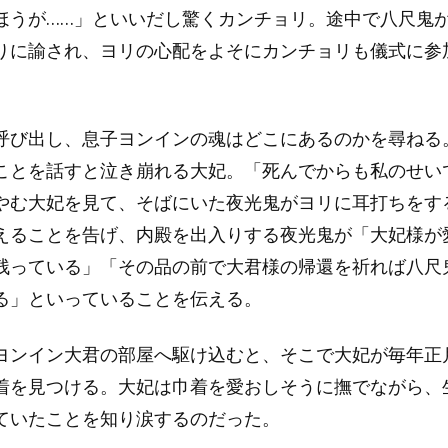
ほうが……」といいだし驚くカンチョリ。途中で八尺鬼
りに諭され、ヨリの心配をよそにカンチョリも儀式に参
呼び出し、息子ヨンインの魂はどこにあるのかを尋ねる
ことを話すと泣き崩れる大妃。「死んでからも私のせい
やむ大妃を見て、そばにいた夜光鬼がヨリに耳打ちをす
えることを告げ、内殿を出入りする夜光鬼が「大妃様が
残っている」「その品の前で大君様の帰還を祈れば八尺
る」といっていることを伝える。
ヨンイン大君の部屋へ駆け込むと、そこで大妃が毎年正
着を見つける。大妃は巾着を愛おしそうに撫でながら、
ていたことを知り涙するのだった。