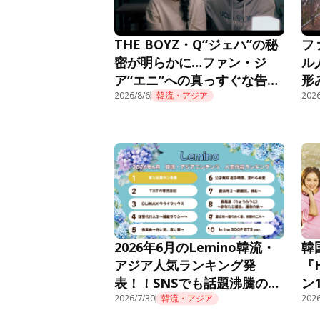
THE BOYZ・Q“ジェハ”の秘
フ
密が明らかに…ファン・ジ
ル
ア“エニ”への真っすぐな告白
形
に胸キュン＜推しデビュー＞
2026/8/6
韓流・アジア
話
2026
2026年6月のLemino韓流・
韓
アジア人気ランキング発
『
表！！SNSでも話題沸騰の痛
ン
快オフィスファンタジー『新
2026/7/30
韓流・アジア
Le
2026
入社員カン会長』が先月10位