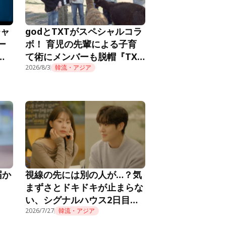
チャ
godとTXTがスペシャルコラ
ー
ボ！ 育児の先輩による子育
メ
て術にメンバーも脱帽『TXT
推し
の育児日記』第10話
2026/8/3
韓流・アジア
届か
視線の先には別の人が…？気
まずさとドキドキが止まらな
い、シグナルハウス2日目の
朝『HEART SIGNAL4』第2
2026/7/27
韓流・アジア
話