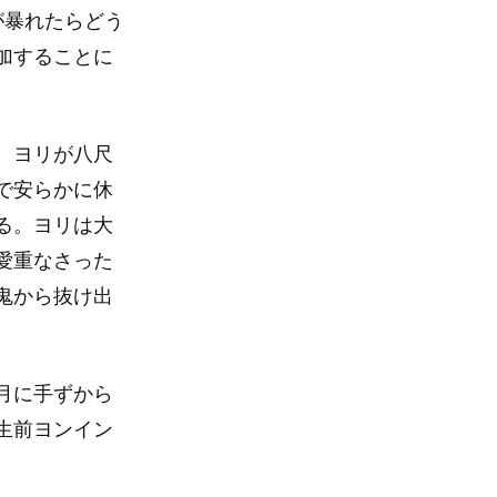
が暴れたらどう
加することに
。ヨリが八尺
で安らかに休
る。ヨリは大
愛重なさった
鬼から抜け出
月に手ずから
生前ヨンイン