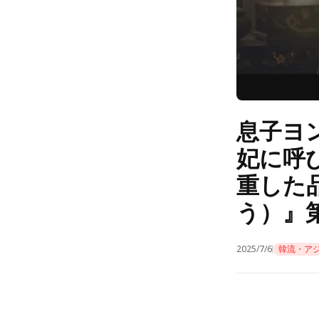
息子ヨ
妃に呼
重した
う）』第
2025/7/6
韓流・ア