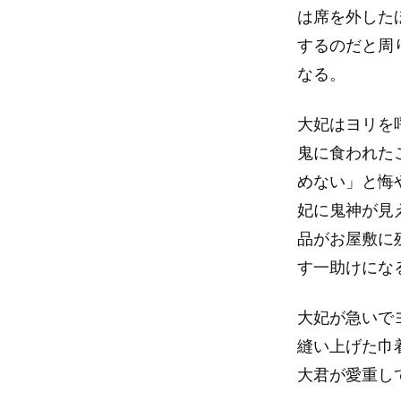
は席を外した
するのだと周
なる。
大妃はヨリを
鬼に食われた
めない」と悔
妃に鬼神が見
品がお屋敷に
す一助けにな
大妃が急いで
縫い上げた巾
大君が愛重し