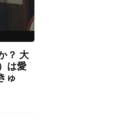
か？ 大
）は愛
きゅ