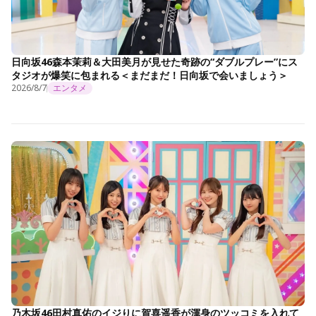
日向坂46森本茉莉＆大田美月が見せた奇跡の“ダブルプレー”にス
タジオが爆笑に包まれる＜まだまだ！日向坂で会いましょう＞
2026/8/7
エンタメ
乃木坂46田村真佑のイジりに賀喜遥香が渾身のツッコミを入れて