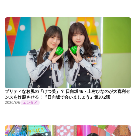
プリティなお尻の「けつ美」？ 日向坂46・上村ひなのが大喜利セ
ンスを炸裂させる！『日向坂で会いましょう』第372話
2026/8/6
エンタメ