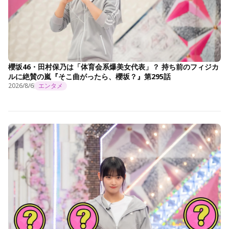
櫻坂46・田村保乃は「体育会系爆美女代表」？ 持ち前のフィジカ
ルに絶賛の嵐『そこ曲がったら、櫻坂？』第295話
2026/8/6
エンタメ