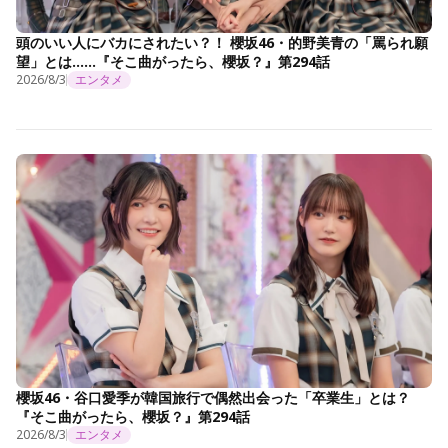
頭のいい人にバカにされたい？！ 櫻坂46・的野美青の「罵られ願
望」とは……『そこ曲がったら、櫻坂？』第294話
2026/8/3
エンタメ
櫻坂46・谷口愛季が韓国旅行で偶然出会った「卒業生」とは？
『そこ曲がったら、櫻坂？』第294話
2026/8/3
エンタメ