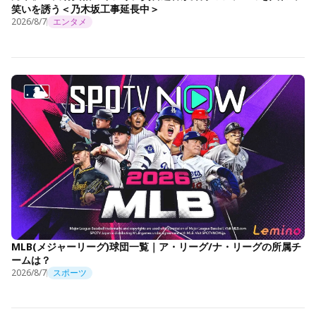
笑いを誘う＜乃木坂工事延長中＞
2026/8/7
エンタメ
MLB(メジャーリーグ)球団一覧｜ア・リーグ/ナ・リーグの所属チ
ームは？
2026/8/7
スポーツ