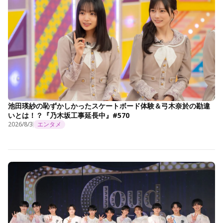
池田瑛紗の恥ずかしかったスケートボード体験＆弓木奈於の勘違
いとは！？『乃木坂工事延長中』#570
2026/8/3
エンタメ