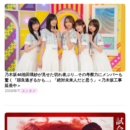
乃木坂46池田瑛紗が見せた切れ者ぶり…その考察力にメンバーも
驚く「頭良過ぎるかも…」「絶対未来人だと思う」＜乃木坂工事
延長中＞
2026/8/7
エンタメ