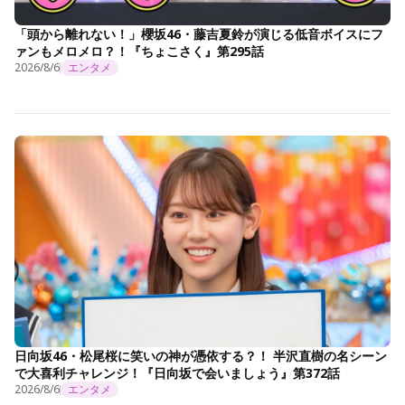
「頭から離れない！」櫻坂46・藤吉夏鈴が演じる低音ボイスにフ
ァンもメロメロ？！『ちょこさく』第295話
2026/8/6
エンタメ
日向坂46・松尾桜に笑いの神が憑依する？！ 半沢直樹の名シーン
で大喜利チャレンジ！『日向坂で会いましょう』第372話
2026/8/6
エンタメ