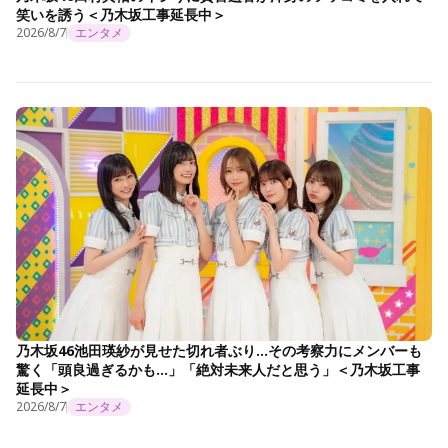
笑いを誘う＜乃木坂工事延長中＞
2026/8/7
エンタメ
乃木坂46池田瑛紗が見せた切れ者ぶり…その考察力にメンバーも
驚く「頭良過ぎるかも…」「絶対未来人だと思う」＜乃木坂工事
延長中＞
2026/8/7
エンタメ