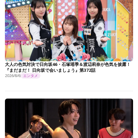
大人の色気対決で日向坂46・石塚瑶季＆渡辺莉奈が色気を披露！
『まだまだ！ 日向坂で会いましょう』第372話
2026/8/6
エンタメ