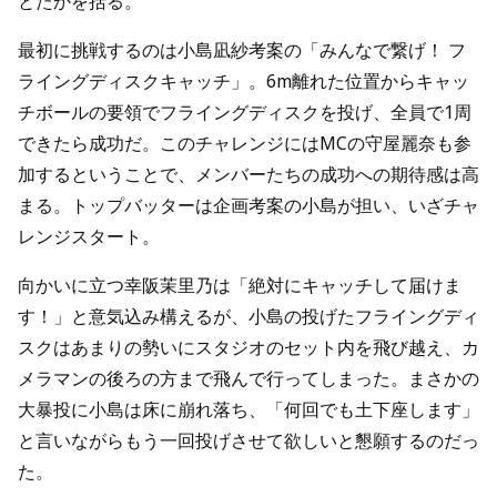
とたかを括る。
最初に挑戦するのは小島凪紗考案の「みんなで繋げ！ フ
ライングディスクキャッチ」。6m離れた位置からキャッ
チボールの要領でフライングディスクを投げ、全員で1周
できたら成功だ。このチャレンジにはMCの守屋麗奈も参
加するということで、メンバーたちの成功への期待感は高
まる。トップバッターは企画考案の小島が担い、いざチャ
レンジスタート。
向かいに立つ幸阪茉里乃は「絶対にキャッチして届けま
す！」と意気込み構えるが、小島の投げたフライングディ
スクはあまりの勢いにスタジオのセット内を飛び越え、カ
メラマンの後ろの方まで飛んで行ってしまった。まさかの
大暴投に小島は床に崩れ落ち、「何回でも土下座します」
と言いながらもう一回投げさせて欲しいと懇願するのだっ
た。