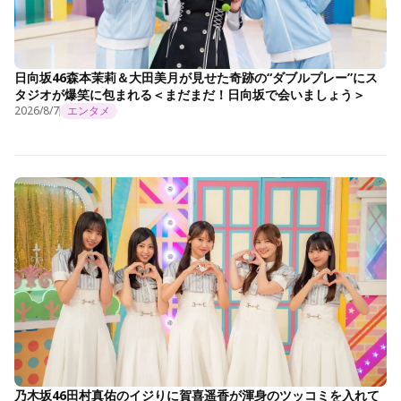
日向坂46森本茉莉＆大田美月が見せた奇跡の“ダブルプレー”にス
タジオが爆笑に包まれる＜まだまだ！日向坂で会いましょう＞
2026/8/7
エンタメ
乃木坂46田村真佑のイジりに賀喜遥香が渾身のツッコミを入れて