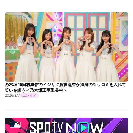
乃木坂46田村真佑のイジりに賀喜遥香が渾身のツッコミを入れて
笑いを誘う＜乃木坂工事延長中＞
2026/8/7
エンタメ