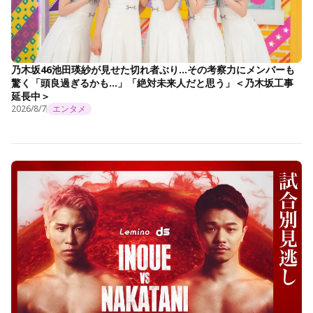
乃木坂46池田瑛紗が見せた切れ者ぶり…その考察力にメンバーも
驚く「頭良過ぎるかも…」「絶対未来人だと思う」＜乃木坂工事
延長中＞
2026/8/7
エンタメ