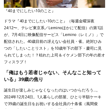
『40までにしたい10のこと』
ドラマ『40までにしたい10のこと』（毎週金曜深夜
24:12〜、テレビ東京系／Leminoほかにて配信）の第1話
が、7月4日に映像配信サービス「Lemino（レミノ）」で
配信された。40歳目前の冴えない会社員・雀。絶対ひみ
つの「したいことリスト」を10歳年下の部下・慶司に見
られてしまった！？枯れた上司＆イケメン部下の年の差オ
フィスラブ！
「俺はもう若者じゃない、そんなこと知って
いる」39歳の焦り
誕生日が楽しみじゃなくなったのはいつからだろう…。
2024年12月24日。1人暮らしの部屋、ひとり半額ケーキ
で39歳の誕生日をお祝いする会社員の十条雀（風間俊