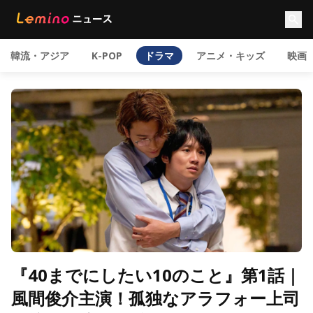
韓流・アジア
K-POP
ドラマ
アニメ・キッズ
映画
『40までにしたい10のこと』第1話｜
風間俊介主演！孤独なアラフォー上司