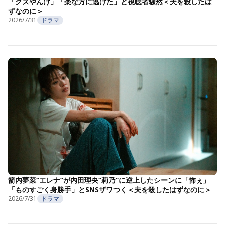
「クズやんけ」「楽な方に逃げた」と視聴者騒然＜夫を殺したは
ずなのに＞
2026/7/31
ドラマ
箭内夢菜“エレナ”が内田理央“莉乃”に逆上したシーンに「怖ぇ」
「ものすごく身勝手」とSNSザワつく＜夫を殺したはずなのに＞
2026/7/31
ドラマ