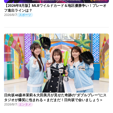
【2026年8月版】MLBワイルドカード＆地区優勝争い！プレーオ
フ進出ラインは？
2026/8/7
スポーツ
日向坂46森本茉莉＆大田美月が見せた奇跡の“ダブルプレー”にス
タジオが爆笑に包まれる＜まだまだ！日向坂で会いましょう＞
2026/8/7
エンタメ