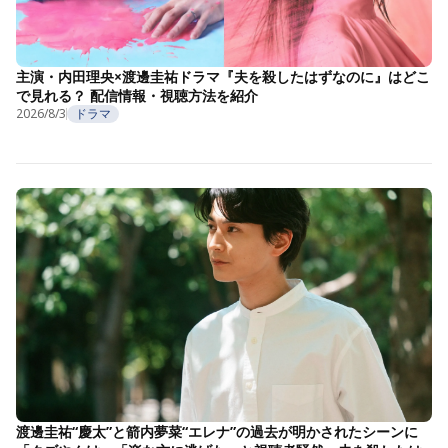
主演・内田理央×渡邊圭祐ドラマ『夫を殺したはずなのに』はどこ
で見れる？ 配信情報・視聴方法を紹介
2026/8/3
ドラマ
渡邊圭祐“慶太”と箭内夢菜“エレナ”の過去が明かされたシーンに