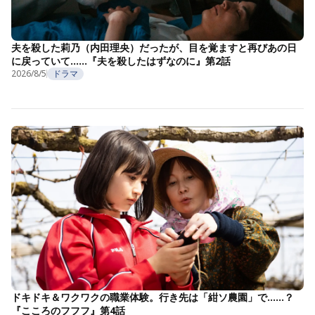
夫を殺した莉乃（内田理央）だったが、目を覚ますと再びあの日
に戻っていて……『夫を殺したはずなのに』第2話
2026/8/5
ドラマ
ドキドキ＆ワクワクの職業体験。行き先は「紺ソ農園」で……？
『こころのフフフ』第4話