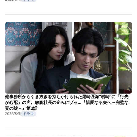
他事務所から引き抜きを持ちかけられた尾崎匠海“岩崎”に「行先
が心配」の声。敏腕社長の企みにゾッ…『親愛なる夫へ～完璧な
妻の嘘～』第2話
2026/8/3
ドラマ