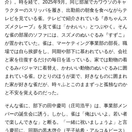
介）。時を経て、2025年9月。同じ部屋でカワウソのキャ
ラクターのスリッパを履き、出勤前の朝食を食べながらテ
レビを見ている雀。テレビで紹介されている『赤ちゃんス
ズメクレープ』を見て雀は「かわいい」とつぶやく。そん
な雀の部屋のソファには、スズメのぬいぐるみ『すずこ』
が置かれていた。雀は、マーケティング事業部の部長。職
場では自ら挨拶をし、同期や部下に慕われているが、会社
と家を往復するだけの毎日を送っている。家では動物の着
ぐるみパジャマに着替え、かわいい動物のぬいぐるみに囲
まれている雀。ひとりのほうが楽で、好きなものに囲まれ
た家が好きな雀だが、時々ふとこのままずっと孤独なのか
と不安を覚えるのだった。
そんな雀に、部下の田中慶司（庄司浩平）は、事業部メン
バーの誕生会に誘う。しかし、雀は「俺はいいよ。若い者
で楽しんできな」と断る。「一緒に祝いましょうよ」と言
う慶司に、同期の黒木啓介（平子祐希・アルコ＆ピース）