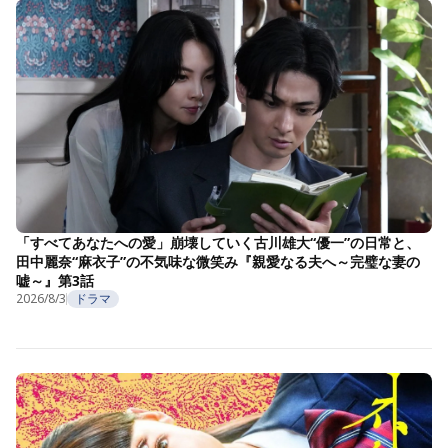
「すべてあなたへの愛」崩壊していく古川雄大“優一”の日常と、
田中麗奈“麻衣子”の不気味な微笑み『親愛なる夫へ～完璧な妻の
嘘～』第3話
2026/8/3
ドラマ