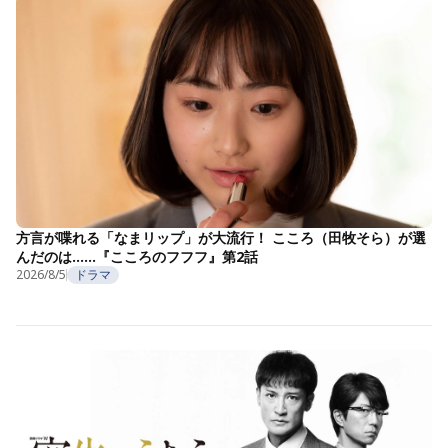
方言が喋れる「なまリップ」が大流行！ こころ（田牧そら）が選
んだのは……『こころのフフフ』第2話
2026/8/5
ドラマ