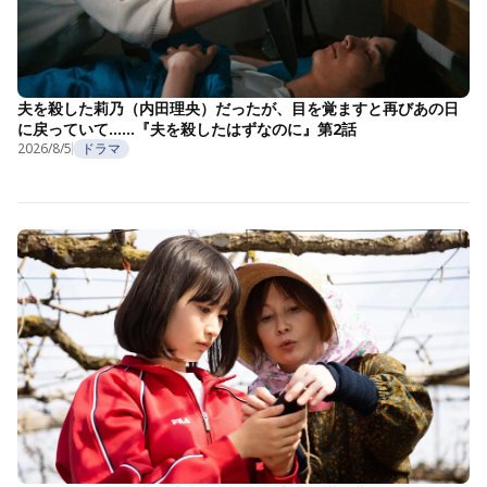
夫を殺した莉乃（内田理央）だったが、目を覚ますと再びあの日
に戻っていて……『夫を殺したはずなのに』第2話
2026/8/5
ドラマ