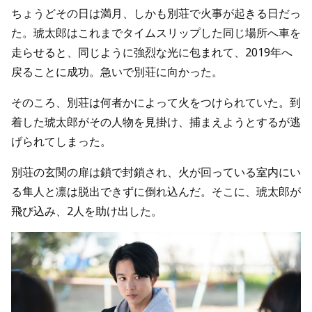
ちょうどその日は満月、しかも別荘で火事が起きる日だっ
た。琥太郎はこれまでタイムスリップした同じ場所へ車を
走らせると、同じように強烈な光に包まれて、2019年へ
戻ることに成功。急いで別荘に向かった。
そのころ、別荘は何者かによって火をつけられていた。到
着した琥太郎がその人物を見掛け、捕まえようとするが逃
げられてしまった。
別荘の玄関の扉は鎖で封鎖され、火が回っている室内にい
る隼人と凛は脱出できずに倒れ込んだ。そこに、琥太郎が
飛び込み、2人を助け出した。