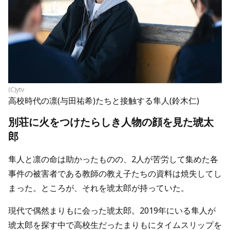
(C)ytv
高校時代の凛(与田祐希)たちと接触する隼人(鈴木仁)
別荘に火をつけたらしき人物の顔を見た琥太
郎
隼人と凛の命は助かったものの、2人が苦労して集めた各
事件の被害者である教師の教え子たちの資料は焼失してし
まった。ところが、それを琥太郎が持っていた。
現代で偶然まりもに会った琥太郎。2019年にいる隼人が
琥太郎を探す中で高校生だったまりもにタイムスリップを