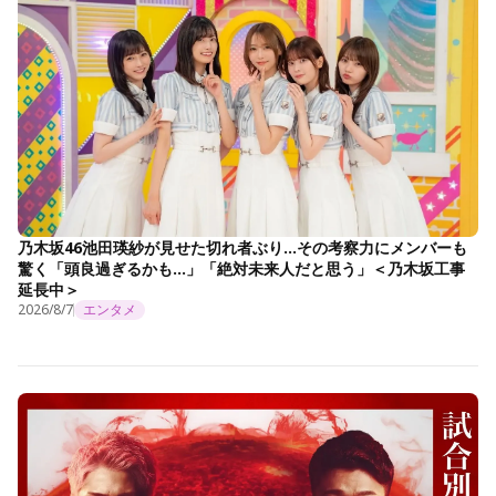
乃木坂46池田瑛紗が見せた切れ者ぶり…その考察力にメンバーも
驚く「頭良過ぎるかも…」「絶対未来人だと思う」＜乃木坂工事
延長中＞
2026/8/7
エンタメ