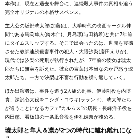
本作は、現在と過去を舞台に、連続殺人事件の真相を追う
完全オリジナルの本格サスペンス。
主人公の坂部琥太郎(加藤)は、大学時代の映画サークル仲
間である馬渕隼人(鈴木仁)、月島凛(与田祐希)と共に7年前
にタイムスリップする。そこで出会ったのは、世間を震撼
させた教師連続殺害事件の犯人・大隈汐梨(唐田えりか)。
現代では汐梨の死刑が執行されたが、7年前の彼女は琥太
郎たちに無実を訴えた。彼女の言葉は本当なのか戸惑う琥
太郎たち。一方で汐梨は不審な行動を繰り返していく。
ほか出演者は、事件を追う2人組の刑事、伊藤剛役を内博
貴、深沢心太役をニシダ・コウキ(ラランド)、琥太郎たち
が通うことになるカフェ“カルムス”の店長・長峰洋子役を
内田慈、看板娘の一条凪音役を伊礼姫奈が務める。
琥太郎と隼人＆凛が2つの時代に離れ離れにな