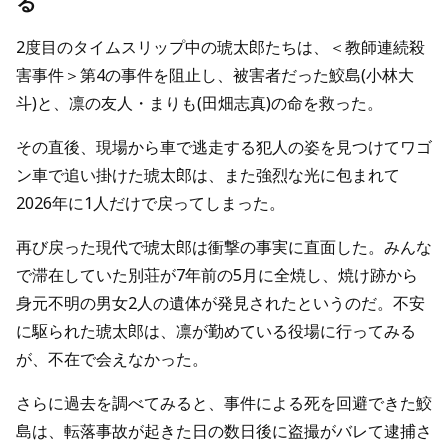
る
2度目のタイムスリップ中の琥太郎たちは、＜教師連続殺
害事件＞第4の事件を阻止し、被害者だった鮫島(小林大
斗)と、凛の友人・まりも(田畑志真)の命を救った。
その直後、現場から車で逃走する犯人の姿を見つけてワゴ
ン車で追い掛けた琥太郎は、また強烈な光に包まれて
2026年に1人だけで戻ってしまった。
再び戻った現代で琥太郎は衝撃の事実に直面した。みんな
で滞在していた別荘が7年前の5月に全焼し、焼け跡から
身元不明の男女2人の遺体が発見されたというのだ。不安
に駆られた琥太郎は、凛が勤めている役場に行ってみる
が、不在で会えなかった。
さらに過去を調べてみると、事件による死を回避できた鮫
島は、転落事故が起きた日の数日後に盗撮がバレて逮捕さ