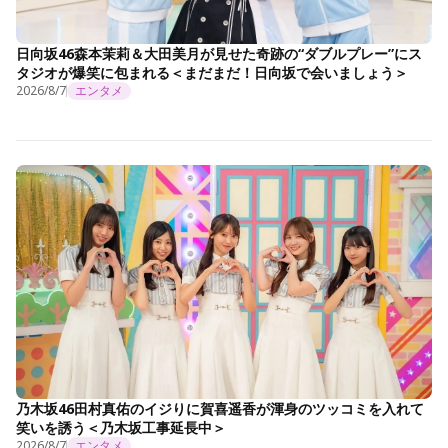
日向坂46森本茉莉＆大田美月が見せた奇跡の“ダブルプレー”にス
タジオが爆笑に包まれる＜まだまだ！日向坂で会いましょう＞
2026/8/7
エンタメ
乃木坂46田村真佑のイジりに賀喜遥香が渾身のツッコミを入れて
笑いを誘う＜乃木坂工事延長中＞
2026/8/7
エンタメ