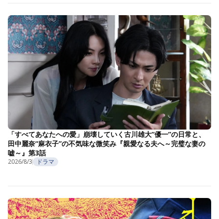
「すべてあなたへの愛」崩壊していく古川雄大“優一”の日常と、
田中麗奈“麻衣子”の不気味な微笑み『親愛なる夫へ～完璧な妻の
嘘～』第3話
2026/8/3
ドラマ