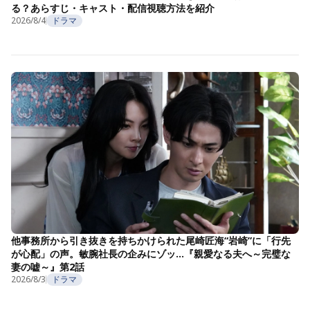
る？あらすじ・キャスト・配信視聴方法を紹介
2026/8/4
ドラマ
他事務所から引き抜きを持ちかけられた尾崎匠海“岩崎”に「行先
が心配」の声。敏腕社長の企みにゾッ…『親愛なる夫へ～完璧な
妻の嘘～』第2話
2026/8/3
ドラマ