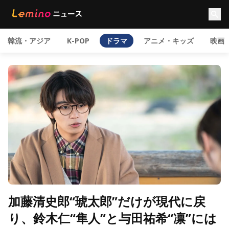
韓流・アジア
K-POP
ドラマ
アニメ・キッズ
映画
加藤清史郎“琥太郎”だけが現代に戻
り、鈴木仁“隼人”と与田祐希“凛”には