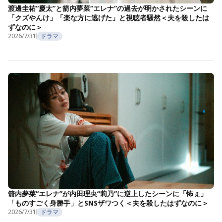
渡邊圭祐“慶太”と箭内夢菜“エレナ”の過去が明かされたシーンに
「クズやんけ」「楽な方に逃げた」と視聴者騒然＜夫を殺したは
ずなのに＞
2026/7/31
ドラマ
箭内夢菜“エレナ”が内田理央“莉乃”に逆上したシーンに「怖ぇ」
「ものすごく身勝手」とSNSザワつく＜夫を殺したはずなのに＞
2026/7/31
ドラマ