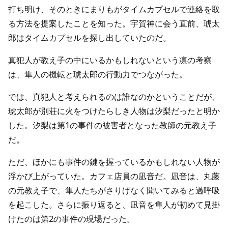
打ち明け、そのときにまりもがタイムカプセルで連絡を取
る方法を提案したことを知った。宇賀神に会う直前、琥太
郎はタイムカプセルを探し出していたのだ。
真犯人が教え子の中にいるかもしれないという凛の考察
は、隼人の機転と琥太郎の行動力でつながった。
では、真犯人と考えられるのは誰なのかということだが、
琥太郎が別荘に火をつけたらしき人物は汐梨だったと明か
した。汐梨は第1の事件の被害者となった教師の元教え子
だ。
ただ、ほかにも事件の鍵を握っているかもしれない人物が
浮かび上がっていた。カフェ店員の凪音だ。凪音は、丸藤
の元教え子で、隼人たちがさりげなく聞いてみると過呼吸
を起こした。さらに振り返ると、凪音を隼人が初めて見掛
けたのは第2の事件の現場だった。