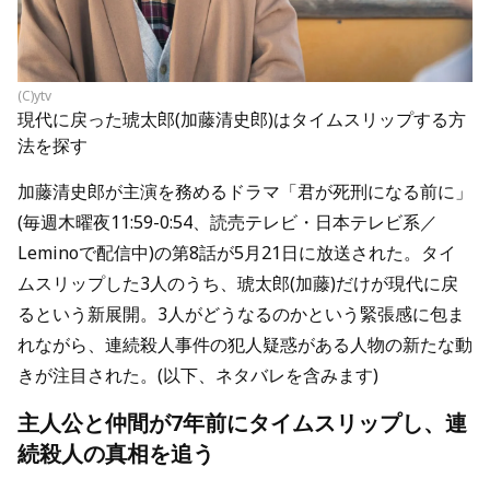
(C)ytv
現代に戻った琥太郎(加藤清史郎)はタイムスリップする方
法を探す
加藤清史郎が主演を務めるドラマ「君が死刑になる前に」
(毎週木曜夜11:59-0:54、読売テレビ・日本テレビ系／
Leminoで配信中)の第8話が5月21日に放送された。タイ
ムスリップした3人のうち、琥太郎(加藤)だけが現代に戻
るという新展開。3人がどうなるのかという緊張感に包ま
れながら、連続殺人事件の犯人疑惑がある人物の新たな動
きが注目された。(以下、ネタバレを含みます)
主人公と仲間が7年前にタイムスリップし、連
続殺人の真相を追う