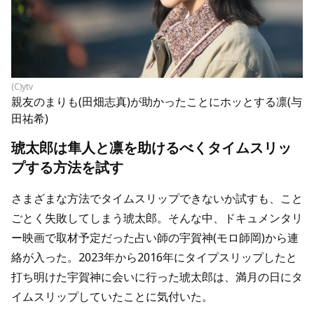
(C)ytv
親友のまりも(田畑志真)が助かったことにホッとする凛(与
田祐希)
琥太郎は隼人と凛を助けるべくタイムスリッ
プする方法を試す
さまざまな方法でタイムスリップできないか試すも、こと
ごとく失敗してしまう琥太郎。そんな中、ドキュメンタリ
ー映画で取材予定だった占い師の宇賀神(モロ師岡)から連
絡が入った。2023年から2016年にタイプスリップしたと
打ち明けた宇賀神に会いに行った琥太郎は、満月の日にタ
イムスリップしていたことに気付いた。